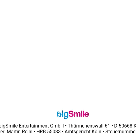
bigSmile Entertainment GmbH • Thürmchenswall 61 • D 50668 
er: Martin Reinl • HRB 55083 • Amtsgericht Köln • Steuernumm