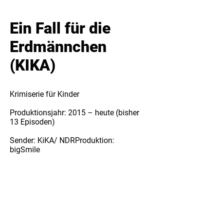
Ein Fall für die
Erdmännchen
(KIKA)
Krimiserie für Kinder
Produktionsjahr: 2015 – heute (bisher
13 Episoden)
Sender: KiKA/ NDRProduktion:
bigSmile
Ihre Neugier und ihr detektivischer
Spürsinn machen die beiden
Erdmännchen Jan & Henry zu den
perfekten Ermittlern. Schneller als es
die Polizei erlaubt gehen sie jedem
Rätsel auf den Grund, sehr zum